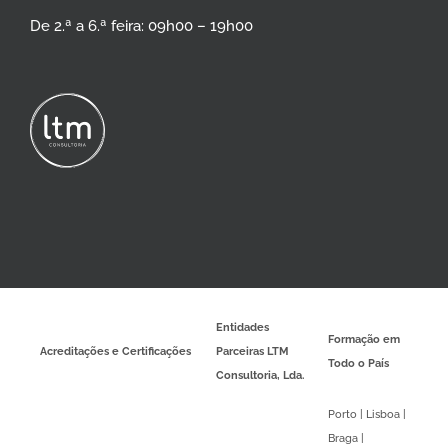
De 2.ª a 6.ª feira: 09h00 – 19h00
Entidades
Formação em
Acreditações e Certificações
Parceiras LTM
Todo o País
Consultoria, Lda.
Porto | Lisboa |
Braga |