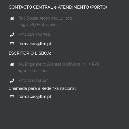
CONTACTO CENTRAL e ATENDIMENTO (PORTO)
Rua Sousa Aroso 556, 4º esq.
4450-287 Matosinhos
+351 229 396 702
formacao@ltm.pt
ESCRITÓRIO LISBOA:
Av. Engenheiro Arantes e Oliveira, n.º 3 R/C
1900-221 Lisboa
+351 211 934 145
Chamada para a Rede fixa nacional
formacao@ltm.pt