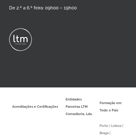
De 2.ª a 6.ª feira: 09h00 – 19h00
Entidades
Formação em
Acreditações e Certificações
Parceiras LTM
Todo o País
Consultoria, Lda.
Porto | Lisboa |
Braga |