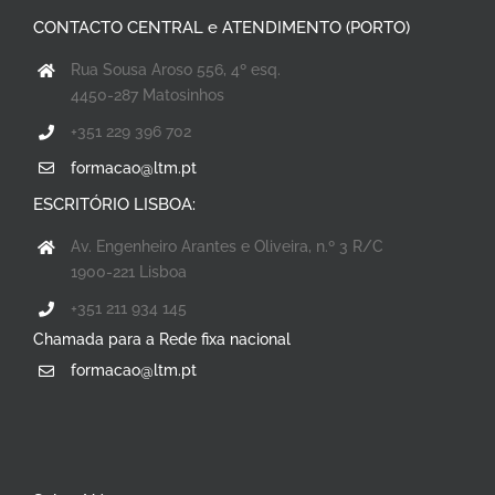
CONTACTO CENTRAL e ATENDIMENTO (PORTO)
Rua Sousa Aroso 556, 4º esq.
4450-287 Matosinhos
+351 229 396 702
formacao@ltm.pt
ESCRITÓRIO LISBOA:
Av. Engenheiro Arantes e Oliveira, n.º 3 R/C
1900-221 Lisboa
+351 211 934 145
Chamada para a Rede fixa nacional
formacao@ltm.pt