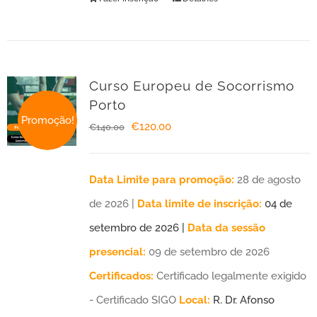
Curso Europeu de Socorrismo
Porto
Promoção!
O
O
€
120.00
€
140.00
preço
preço
original
atual
Data Limite para promoção:
28 de agosto
era:
é:
de 2026 |
Data limite de inscrição:
04 de
€140.00.
€120.00.
setembro de 2026 |
Data da sessão
presencial:
09 de setembro de 2026
Certificados:
Certificado legalmente exigido
- Certificado SIGO
Local:
R. Dr. Afonso