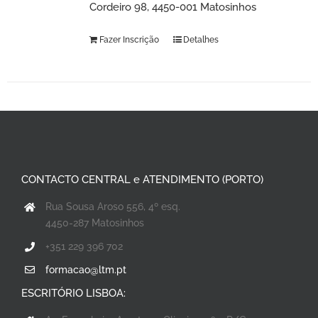
Cordeiro 98, 4450-001 Matosinhos
Fazer Inscrição
Detalhes
CONTACTO CENTRAL e ATENDIMENTO (PORTO)
Rua Sousa Aroso 556, 4º esq.
4450-287 Matosinhos
+351 229 396 702
formacao@ltm.pt
ESCRITÓRIO LISBOA: