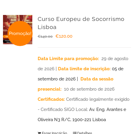
Curso Europeu de Socorrismo
Lisboa
Promoção!
O
O
€
120.00
€
140.00
preço
preço
original
atual
Data Limite para promoção:
29 de agosto
era:
é:
de 2026 |
Data limite de inscrição:
05 de
€140.00.
€120.00.
setembro de 2026 |
Data da sessão
presencial:
10 de setembro de 2026
Certificados:
Certificado legalmente exigido
- Certificado SIGO Local:
Av. Eng. Arantes e
Oliveira N3 R/C, 1900-221 Lisboa
Fazer Inscrição
Detalhes