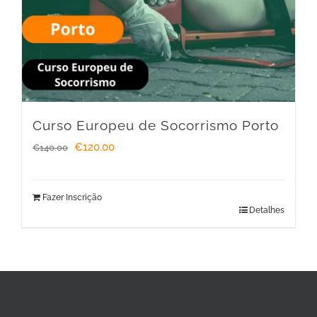
Curso Europeu de Socorrismo Porto
O
O
€
120.00
€
140.00
preço
preço
original
atual
Fazer Inscrição
Detalhes
era:
é:
€140.00.
€120.00.