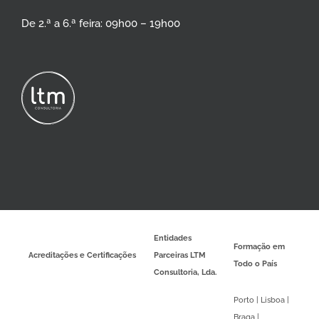
De 2.ª a 6.ª feira: 09h00 – 19h00
Entidades
Formação em
Acreditações e Certificações
Parceiras LTM
Todo o País
Consultoria, Lda.
Porto | Lisboa |
Braga |