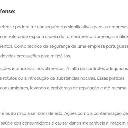
fense:
Defense podem ter consequências significativas para as empresa
e controle pode expor a cadeia de fornecimento a ameaças malici
mentos. Como técnico de segurança de uma empresa portuguesa
s devidas precauções para mitigá-los.
erações intencionais nos alimentos. A falta de controles adequado
 de rótulos ou a introdução de substâncias nocivas. Essas práticas
 consumidores, levando a problemas de reputação e até mesmo 
 é outro risco a ser considerado. Ações como a contaminação d
 saúde dos consumidores e causar danos irreparáveis à imagem d