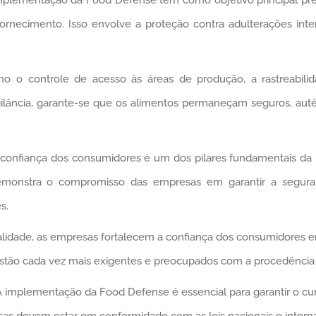
ornecimento. Isso envolve a proteção contra adulterações inten
 o controle de acesso às áreas de produção, a rastreabili
ilância, garante-se que os alimentos permaneçam seguros, autê
 confiança dos consumidores é um dos pilares fundamentais da i
emonstra o compromisso das empresas em garantir a segur
s.
ualidade, as empresas fortalecem a confiança dos consumidores 
stão cada vez mais exigentes e preocupados com a procedência
 implementação da Food Defense é essencial para garantir o 
sas devem estar em conformidade com as leis nacionais e intern