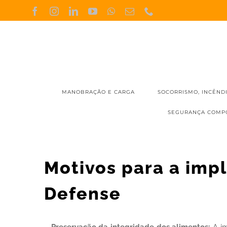
Skip
Facebook
Instagram
LinkedIn
YouTube
WhatsApp
Email
Phone
(necessário
to
mas
não
content
publicado)
MANOBRAÇÃO E CARGA
SOCORRISMO, INCÊND
SEGURANÇA COMP
Motivos para a im
Defense
– Preservação da integridade dos alimentos:
A im