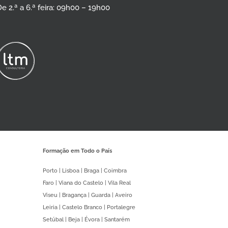
e 2.ª a 6.ª feira: 09h00 – 19h00
Formação em Todo o País
Porto | Lisboa | Braga | Coimbra
Faro | Viana do Castelo | Vila Real
Viseu | Bragança | Guarda | Aveiro
Leiria | Castelo Branco | Portalegre
Setúbal | Beja | Évora | Santarém