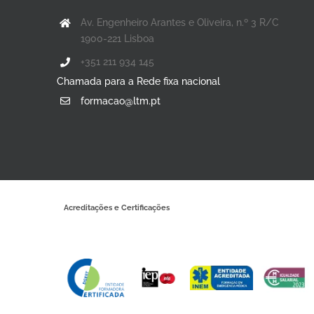
Av. Engenheiro Arantes e Oliveira, n.º 3 R/C
1900-221 Lisboa
+351 211 934 145
Chamada para a Rede fixa nacional
formacao@ltm.pt
Acreditações e Certificações