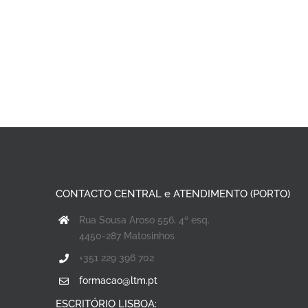
CONTACTO CENTRAL e ATENDIMENTO (PORTO)
Rua Sousa Aroso 556, 4º esq.
4450-287 Matosinhos
+351 229 396 702
formacao@ltm.pt
ESCRITÓRIO LISBOA: