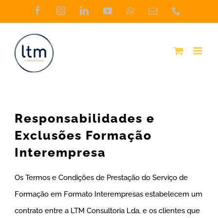
Skip
Facebook
Instagram
LinkedIn
YouTube
WhatsApp
Email
Phone
(necessário
to
mas
não
content
publicado)
Responsabilidades e
Exclusões Formação
Interempresa
Os Termos e Condições de Prestação do Serviço de
Formação em Formato Interempresas estabelecem um
contrato entre a LTM Consultoria Lda, e os clientes que