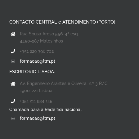
CONTACTO CENTRAL e ATENDIMENTO (PORTO)
Rua Sousa Aroso 556, 4º esq.
4450-287 Matosinhos
+351 229 396 702
formacao@ltm.pt
ESCRITÓRIO LISBOA:
Av. Engenheiro Arantes e Oliveira, n.º 3 R/C
1900-221 Lisboa
+351 211 934 145
Chamada para a Rede fixa nacional
formacao@ltm.pt