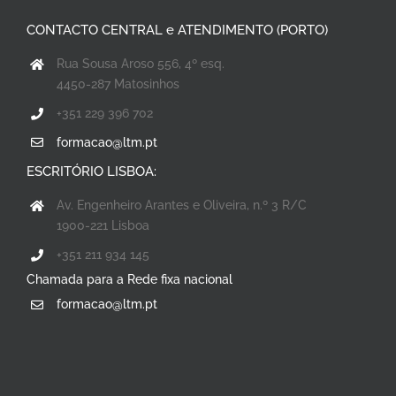
CONTACTO CENTRAL e ATENDIMENTO (PORTO)
Rua Sousa Aroso 556, 4º esq.
4450-287 Matosinhos
+351 229 396 702
formacao@ltm.pt
ESCRITÓRIO LISBOA:
Av. Engenheiro Arantes e Oliveira, n.º 3 R/C
1900-221 Lisboa
+351 211 934 145
Chamada para a Rede fixa nacional
formacao@ltm.pt