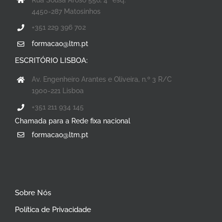
4450-287 Matosinhos
+351 229 396 702
formacao@ltm.pt
ESCRITÓRIO LISBOA:
Av. Engenheiro Arantes e Oliveira, n.º 3 R/C
1900-221 Lisboa
+351 211 934 145
Chamada para a Rede fixa nacional
formacao@ltm.pt
Sobre Nós
Política de Privacidade