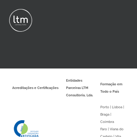
Entidades
Formação em
Acreditações e Certificações
Parceiras LTM
Todo o País
Consultoria, Lda.
Porto | Lisboa |
Braga |
Coimbra
Faro | Viana do
Castelo | Vila