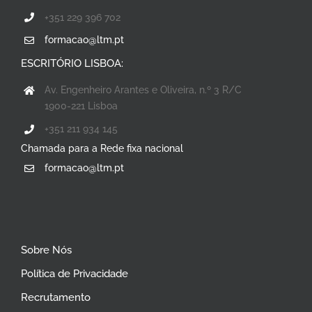
+351 229 396 702
formacao@ltm.pt
ESCRITÓRIO LISBOA:
Av. Engenheiro Arantes e Oliveira, n.º 3 R/C
1900-221 Lisboa
+351 211 934 145
Chamada para a Rede fixa nacional
formacao@ltm.pt
Sobre Nós
Política de Privacidade
Recrutamento