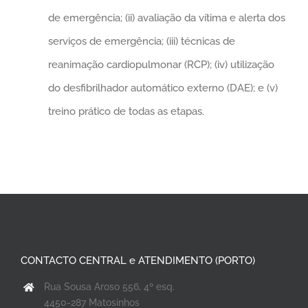
de emergência; (ii) avaliação da vítima e alerta dos
serviços de emergência; (iii) técnicas de
reanimação cardiopulmonar (RCP); (iv) utilização
do desfibrilhador automático externo (DAE); e (v)
treino prático de todas as etapas.
CONTACTO CENTRAL e ATENDIMENTO (PORTO)
Rua Sousa Aroso 556, 4º esq.
4450-287 Matosinhos