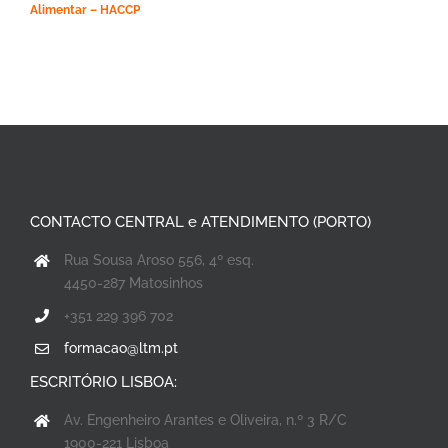
Alimentar – HACCP
CONTACTO CENTRAL e ATENDIMENTO (PORTO)
Rua Sousa Aroso 556, 4º esq.
4450-287 Matosinhos
+351 229 396 702
formacao@ltm.pt
ESCRITÓRIO LISBOA:
Av. Engenheiro Arantes e Oliveira, n.º 3 R/C
1900-221 Lisboa