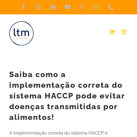
Skip
Facebook
Instagram
LinkedIn
YouTube
WhatsApp
Email
Phone
(necessário
to
mas
não
content
publicado)
Saiba como a
implementação correta do
sistema HACCP pode evitar
doenças transmitidas por
alimentos!
A implementação correta do sistema HACCP é