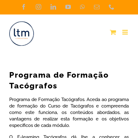
Skip
Facebook
Instagram
LinkedIn
YouTube
WhatsApp
Email
Phone
(necessário
to
mas
não
content
publicado)
Programa de Formação
Tacógrafos
Programa de Formação Tacógrafos. Aceda ao programa
de formação do Curso de Tacógrafos e compreenda
como este funciona, os conteúdos abordados, as
vantagens de realizar esta formação e os objetivos
específicos de cada módulo.
O E-learning Tacógrafos dá lhe a conhecer as