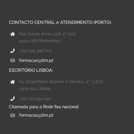
CONTACTO CENTRAL e ATENDIMENTO (PORTO)
Rua Sousa Aroso 556, 4º esq.
4450-287 Matosinhos
+351 229 396 702
formacao@ltm.pt
ESCRITÓRIO LISBOA:
Av. Engenheiro Arantes e Oliveira, n.º 3 R/C
1900-221 Lisboa
+351 211 934 145
Chamada para a Rede fixa nacional
formacao@ltm.pt