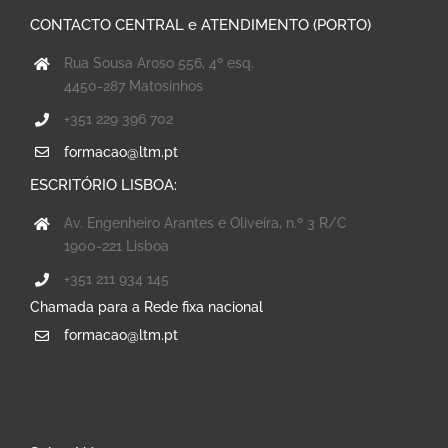
CONTACTO CENTRAL e ATENDIMENTO (PORTO)
Rua Sousa Aroso 556, 4º esq.
4450-287 Matosinhos
+351 229 396 702
formacao@ltm.pt
ESCRITÓRIO LISBOA:
Av. Engenheiro Arantes e Oliveira, n.º 3 R/C
1900-221 Lisboa
+351 211 934 145
Chamada para a Rede fixa nacional
formacao@ltm.pt