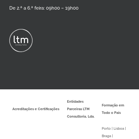
De 2.ª a 6.ª feira: 09h00 – 19h00
Entidades
Formação em
Acreditações e Certificações
Parceiras LTM
Todo o País
Consultoria, Lda.
Porto | Lisboa |
Braga |