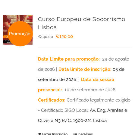
Curso Europeu de Socorrismo
Lisboa
Promoção!
O
O
€
120.00
€
140.00
preço
preço
original
atual
Data Limite para promoção:
29 de agosto
era:
é:
de 2026 |
Data limite de inscrição:
05 de
€140.00.
€120.00.
setembro de 2026 |
Data da sessão
presencial:
10 de setembro de 2026
Certificados:
Certificado legalmente exigido
- Certificado SIGO Local:
Av. Eng. Arantes e
Oliveira N3 R/C, 1900-221 Lisboa
Fazer Inscrição
Detalhes