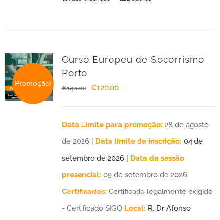
Curso Europeu de Socorrismo
Porto
Promoção!
O
O
€
120.00
€
140.00
preço
preço
original
atual
Data Limite para promoção:
28 de agosto
era:
é:
de 2026 |
Data limite de inscrição:
04 de
€140.00.
€120.00.
setembro de 2026 |
Data da sessão
presencial:
09 de setembro de 2026
Certificados:
Certificado legalmente exigido
- Certificado SIGO
Local:
R. Dr. Afonso