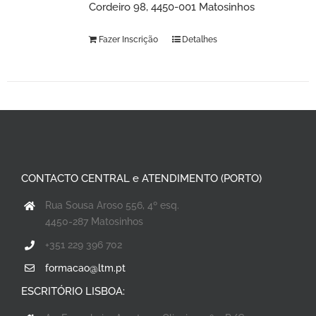
Cordeiro 98, 4450-001 Matosinhos
Fazer Inscrição
Detalhes
CONTACTO CENTRAL e ATENDIMENTO (PORTO)
Rua Sousa Aroso 556, 4º esq.
4450-287 Matosinhos
+351 229 396 702
formacao@ltm.pt
ESCRITÓRIO LISBOA: