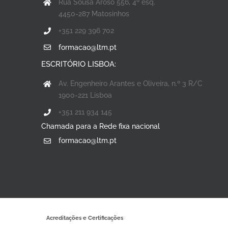
Rua Sousa Aroso 556, 4º esq.
4450-287 Matosinhos
+351 229 396 702
formacao@ltm.pt
ESCRITÓRIO LISBOA:
Av. Engenheiro Arantes e Oliveira, n.º 3 R/C
1900-221 Lisboa
+351 211 934 145
Chamada para a Rede fixa nacional
formacao@ltm.pt
Acreditações e Certificações