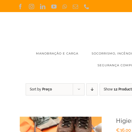
Skip
Facebook
Instagram
LinkedIn
YouTube
WhatsApp
Email
Phone
(necessário
to
mas
não
content
publicado)
MANOBRAÇÃO E CARGA
SOCORRISMO, INCÊND
SEGURANÇA COMP
Sort by
Preço
Show
12 Product
Higi
€
36.00