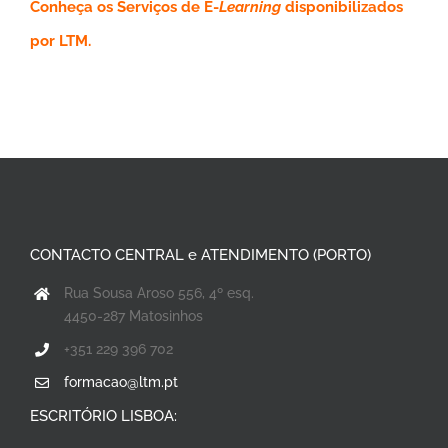
Conheça os Serviços de E-
Learning
disponibilizados
por LTM.
CONTACTO CENTRAL e ATENDIMENTO (PORTO)
Rua Sousa Aroso 556, 4º esq.
4450-287 Matosinhos
+351 229 396 702
formacao@ltm.pt
ESCRITÓRIO LISBOA: